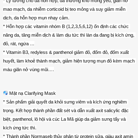
* Lý tưởng cho da hỗn hợp, da thường khô mỏng yếu, giãn nở 
mao mạch, da nhiễm corticoid bị teo mỏng và suy giảm miễn 
dịch, da hỗn hợp mụn nhạy cảm.
* Hỗn hợp các vitamin nhóm B (1,2,3,5,6,12) ổn định các chức 
năng da, tăng miễn dịch & làm dịu tức thì làn da đang bị kích ứng, 
đỏ, rát, ngứa …
* Vitamin B3, redyless & panthenol giảm đỏ, đốm đỏ, đốm xuất 
huyết, làm khoẻ thành mạch, giảm hiện tượng mụn đỏ kèm mạch 
máu giãn nở vùng mũi….
 Mặt nạ Clarifying Mask
* Sản phẩm giải quyết da khỏi sưng viêm và kích ứng nghiêm 
trọng. Kết hợp thành phần đất sét và dẫn xuất axit salicylic đặc 
biệt, panthenol, lô hội và cúc La Mã giúp da giảm sưng tấy và 
kích ứng tức thì.
* Thành phần Normaseb thủy phân từ protein sữa, giàu axit amin 