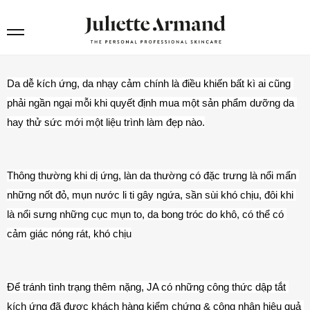
TRỌN BỘ SẢN PHẨM ĐIỀU TRỊ
 DẬP TẮT CƠN KÍCH ỨNG 
Da dễ kích ứng, da nhạy cảm chính là điều khiến bất kì ai cũng 
phải ngần ngại mỗi khi quyết định mua một sản phẩm dưỡng da 
hay thử sức mới một liệu trình làm đẹp nào.
Thông thường khi dị ứng, làn da thường có đặc trưng là nổi mẩn 
những nốt đỏ, mụn nước li ti gây ngứa, sần sùi khó chịu, đôi khi 
là nổi sưng những cục mụn to, da bong tróc do khô, có thể có 
cảm giác nóng rát, khó chịu
Để tránh tình trạng thêm nặng, JA có những công thức dập tắt 
kích ứng đã được khách hàng kiểm chứng & công nhận hiệu quả 