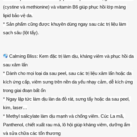
(cystine và methionine) và vitamin B6 giúp phục hồi lớp màng 
lipid bảo vệ da.
* Sản phẩm cũng được khuyên dùng ngay sau các trị liệu làm 
sạch sâu (lột tẩy).
 Calming Bliss: Kem đặc trị làm dịu, kháng viêm và phục hồi da 
sau xâm lấn
* Dành cho mọi loại da sau peel, sau các trị liệu xâm lấn hoặc da 
kích ứng cấp, viêm sưng trên nền da yếu nhạy cảm, dễ kích ứng 
trong giai đoạn bất ổn
* Ngay lập tức làm dịu làn da đỏ rát, sưng tấy hoặc da sau peel, 
kim, laser…
* Methyl salicylate làm dịu mạnh và chống viêm. Cúc La mã, 
Panthenol, chiết xuất rau má, lô hội giúp kháng viêm, dưỡng ẩm 
và sửa chữa các tổn thương