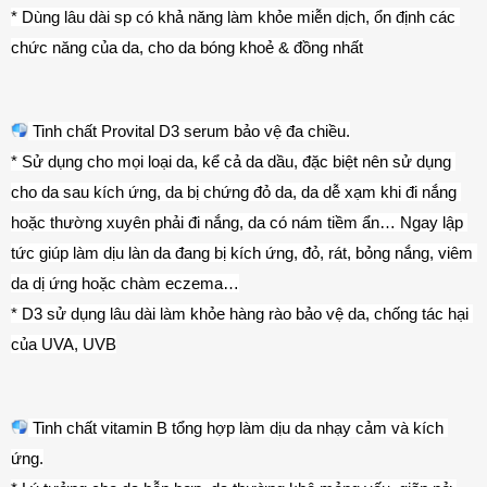
* Dùng lâu dài sp có khả năng làm khỏe miễn dịch, ổn định các 
chức năng của da, cho da bóng khoẻ & đồng nhất
 Tinh chất Provital D3 serum bảo vệ đa chiều.
* Sử dụng cho mọi loại da, kể cả da dầu, đặc biệt nên sử dụng 
cho da sau kích ứng, da bị chứng đỏ da, da dễ xạm khi đi nắng 
hoặc thường xuyên phải đi nắng, da có nám tiềm ẩn… Ngay lập 
tức giúp làm dịu làn da đang bị kích ứng, đỏ, rát, bỏng nắng, viêm 
da dị ứng hoặc chàm eczema…
* D3 sử dụng lâu dài làm khỏe hàng rào bảo vệ da, chống tác hại 
của UVA, UVB
 Tinh chất vitamin B tổng hợp làm dịu da nhạy cảm và kích 
ứng.