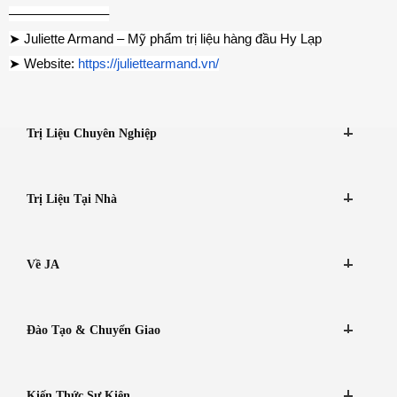
———————–
➤ Juliette Armand – Mỹ phẩm trị liệu hàng đầu Hy Lạp
➤ Website: 
https://juliettearmand.vn/
Trị Liệu Chuyên Nghiệp
Trị Liệu Tại Nhà
Về JA
Đào Tạo & Chuyển Giao
Kiến Thức Sự Kiện