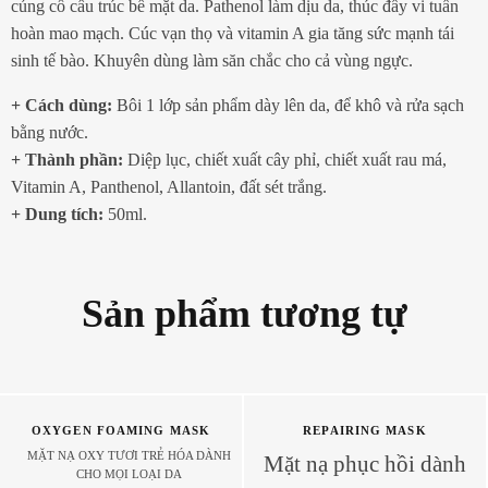
củng cố cấu trúc bề mặt da. Pathenol làm dịu da, thúc đẩy vi tuần
hoàn mao mạch. Cúc vạn thọ và vitamin A gia tăng sức mạnh tái
sinh tế bào. Khuyên dùng làm săn chắc cho cả vùng ngực.
+ Cách dùng:
Bôi 1 lớp sản phẩm dày lên da, để khô và rửa sạch
bằng nước.
+ Thành phần:
Diệp lục, chiết xuất cây phỉ, chiết xuất rau má,
Vitamin A, Panthenol, Allantoin, đất sét trắng.
+ Dung tích:
50ml.
Sản phẩm tương tự
OXYGEN FOAMING MASK
REPAIRING MASK
MẶT NẠ OXY TƯƠI TRẺ HÓA DÀNH
Mặt nạ phục hồi dành
CHO MỌI LOẠI DA