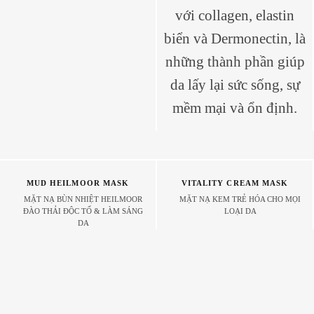
với collagen, elastin
biển và Dermonectin, là
những thành phần giúp
da lấy lại sức sống, sự
mềm mại và ổn định.
MUD HEILMOOR MASK
VITALITY CREAM MASK
MẶT NẠ BÙN NHIỆT HEILMOOR
MẶT NẠ KEM TRẺ HÓA CHO MỌI
ĐÀO THẢI ĐỘC TỐ & LÀM SÁNG
LOẠI DA
DA