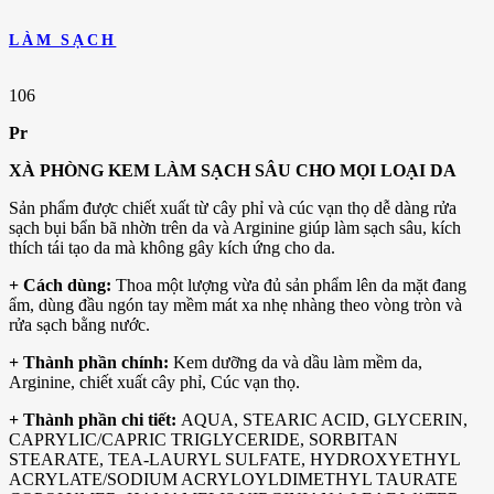
LÀM SẠCH
106
Pr
XÀ PHÒNG KEM LÀM SẠCH SÂU CHO MỌI LOẠI DA
Sản phẩm được chiết xuất từ cây phỉ và cúc vạn thọ dễ dàng rửa
sạch bụi bẩn bã nhờn trên da và Arginine giúp làm sạch sâu, kích
thích tái tạo da mà không gây kích ứng cho da.
+ Cách dùng:
Thoa một lượng vừa đủ sản phẩm lên da mặt đang
ẩm, dùng đầu ngón tay mềm mát xa nhẹ nhàng theo vòng tròn và
rửa sạch bằng nước.
+ Thành phần chính:
Kem dưỡng da và dầu làm mềm da,
Arginine, chiết xuất cây phỉ, Cúc vạn thọ.
+ Thành phần chi tiết:
AQUA, STEARIC ACID, GLYCERIN,
CAPRYLIC/CAPRIC TRIGLYCERIDE, SORBITAN
STEARATE, TEA-LAURYL SULFATE, HYDROXYETHYL
ACRYLATE/SODIUM ACRYLOYLDIMETHYL TAURATE