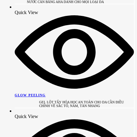
NƯỚC CÂN BẰNG AHA DÀNH CHO MỌI LOẠI DA
Quick View
GLOW PEELING
GEL LỘT TẨY HÓA HỌC AN TOÀN CHO DA CẦN ĐIỀU
CHỈNH VỀ SẮC TỐ, NÁM, TÀN NHANG
Quick View