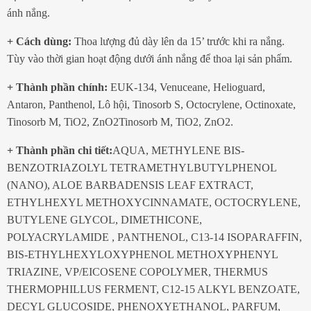
ánh nắng.
+ Cách dùng:
Thoa lượng đủ dày lên da 15’ trước khi ra nắng.
Tùy vào thời gian hoạt động dưới ánh nắng để thoa lại sản phẩm.
+ Thành phần chính:
EUK-134, Venuceane, Helioguard,
Antaron, Panthenol, Lô hội, Tinosorb S, Octocrylene, Octinoxate,
Tinosorb M, TiΟ2, ZnΟ2Tinosorb M, TiΟ2, ZnΟ2.
+ Thành phần chi tiết:
AQUA, METHYLENE BIS-
BENZOTRIAZOLYL TETRAMETHYLBUTYLPHENOL
(NANO), ALOE BARBADENSIS LEAF EXTRACT,
ETHYLHEXYL METHOXYCINNAMATE, OCTOCRYLENE,
BUTYLENE GLYCOL, DIMETHICONE,
POLYACRYLAMIDE , PANTHENOL, C13-14 ISOPARAFFIN,
BIS-ETHYLHEXYLOXYPHENOL METHOXYPHENYL
TRIAZINE, VP/EICOSENE COPOLYMER, THERMUS
THERMOPHILLUS FERMENT, C12-15 ALKYL BENZOATE,
DECYL GLUCOSIDE, PHENOXYETHANOL, PARFUM,