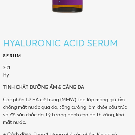
HYALURONIC ACID SERUM
SERUM
301
Hy
TINH CHẤT DƯỠNG ẨM & CĂNG DA
Các phân tử HA cỡ trung (MMW) tạo lớp màng giữ ẩm,
chống mất nước qua da, tăng cường làm khỏe cấu trúc
và độ săn chắc da. Lý tưởng dành cho da thường, khô
mất nước.
+ Cách dùng:
Thoa 1 lượng nhỏ sản phẩm lên da và