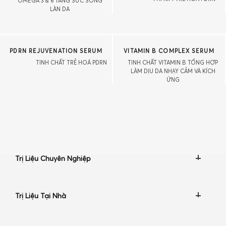
OMEGA 3 & 6 TĂNG SỨC SỐNG
LÀN DA
PDRN REJUVENATION SERUM
VITAMIN B COMPLEX SERUM
TINH CHẤT TRẺ HOÁ PDRN
TINH CHẤT VITAMIN B TỔNG HỢP
LÀM DỊU DA NHẠY CẢM VÀ KÍCH
ỨNG
Trị Liệu Chuyên Nghiệp
Trị Liệu Tại Nhà