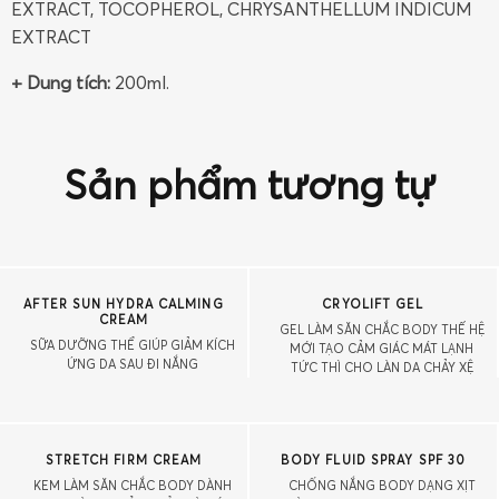
EXTRACT, TOCOPHEROL, CHRYSANTHELLUM INDICUM
EXTRACT
+ Dung tích:
200ml.
Sản phẩm tương tự
AFTER SUN HYDRA CALMING
CRYOLIFT GEL
CREAM
GEL LÀM SĂN CHẮC BODY THẾ HỆ
SỮA DƯỠNG THỂ GIÚP GIẢM KÍCH
MỚI TẠO CẢM GIÁC MÁT LẠNH
ỨNG DA SAU ĐI NẮNG
TỨC THÌ CHO LÀN DA CHẢY XỆ
STRETCH FIRM CREAM
BODY FLUID SPRAY SPF 30
KEM LÀM SĂN CHẮC BODY DÀNH
CHỐNG NẮNG BODY DẠNG XỊT