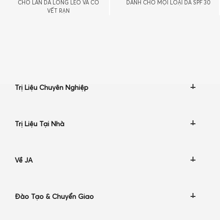
CHO LÀN DA LỎNG LẺO VÀ CÓ
DÀNH CHO MỌI LOẠI DA SPF 30
VẾT RẠN
Trị Liệu Chuyên Nghiệp
Trị Liệu Tại Nhà
Về JA
Đào Tạo & Chuyển Giao