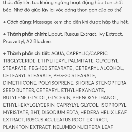
thúc đẩy liên tục không ngừng hoạt động hòa tan chất
béo. Nhờ đó giúp lấy lại vóc dáng thon gọn của cơ thể.
+ Cách dùng:
Massage kem cho đến khi được hấp thụ hết.
+ Thành phần chính:
Lipout, Ruscus Extract, Ivy Extract,
Prosveltyl, A2 Blockers.
+ Thành phần chi tiết:
AQUA, CAPRYLIC/CAPRIC
TRIGLYCERIDE, ETHYLHEXYL PALMITATE, GLYCERYL
STEARATE, PEG-100 STEARATE , CETEARYL ALCOHOL,
CETEARYL STEARATE, PEG-20 STEARATE,
DIMETHICONE, POLYISOPRENE, SHOREA STENOPTERA
SEED BUTTER, CETEARYL ETHYLHEXANOATE,
BUTYLENE GLYCOL, GLYCERIN, PHENOXYETHANOL,
ETHYLHEXYLGLYCERIN, CAPRYLYL GLYCOL, ISOPROPYL
MYRISTATE, BHT, DISODIUM EDTA, HEDERA HELIX LEAF
EXTRACT, RUSCUS ACULEATUS ROOT EXTRACT,
PLANKTON EXTRACT, NELUMBO NUCIFERA LEAF