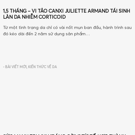
1,5 THÁNG – VI TẢO CANXI JULIETTE ARMAND TÁI SINH
LÀN DA NHIỄM CORTICOID
Từ một tình trạng da chỉ có vài nốt mụn ban đầu, hành trình sau
đó kéo dài đến 2 năm sử dụng sản phẩm…
-
BÀI VIẾT MỚI
,
KIẾN THỨC VỀ DA