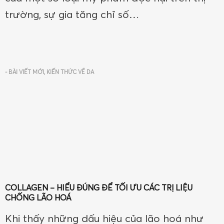
trường, sự gia tăng chỉ số…
-
BÀI VIẾT MỚI
,
KIẾN THỨC VỀ DA
COLLAGEN – HIỂU ĐÚNG ĐỂ TỐI ƯU CÁC TRỊ LIỆU
CHỐNG LÃO HOÁ
Khi thấy những dấu hiệu của lão hoá như