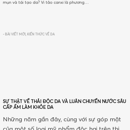
mụn và tái tạo da? Vi tảo canxi là phương…
-
BÀI VIẾT MỚI
,
KIẾN THỨC VỀ DA
SỰ THẬT VỀ THẢI ĐỘC DA VÀ LUÂN CHUYỂN NƯỚC SÂU
CẤP ẨM LÀM KHỎE DA
Những năm gần đây, cùng với sự góp mặt
của một số loại mỹ phẩm độc hại trên thị