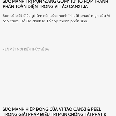
SỨC MẠNH TRỊ MỤN “ĐÁNG GỜM” TỪ TỔ HỢP THÀNH
PHẦN TOÀN DIỆN TRONG VI TẢO CANXI JA
Bạn có biết điều gì làm nên sức mạnh "khuất phục" mụn của Vi
tảo canxi JA? Đó chính là Tổ hợp thành phần sinh…
-
BÀI VIẾT MỚI
,
KIẾN THỨC VỀ DA
SỨC MẠNH HIỆP ĐỒNG CỦA VI TẢO CANXI & PEEL
TRONG GIẢI PHÁP ĐIỀU TRỊ MỤN CHỐNG TÁI PHÁT &