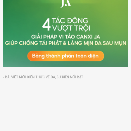
-
BÀI VIẾT MỚI
,
KIẾN THỨC VỀ DA
,
SỰ KIỆN NỔI BẬT