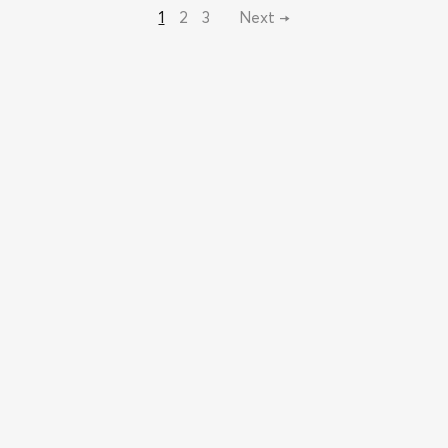
1
2
3
Next →
Trị Liệu Chuyên Nghiệp