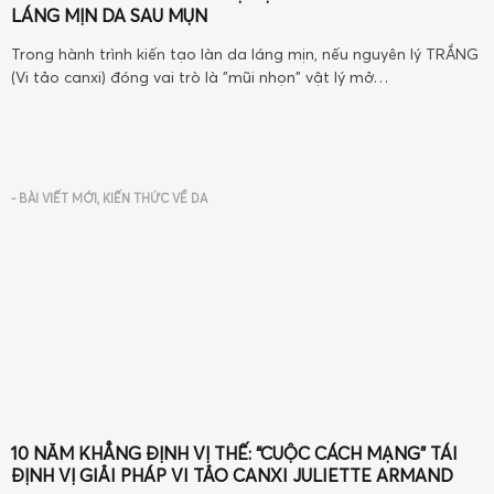
LÁNG MỊN DA SAU MỤN
Trong hành trình kiến tạo làn da láng mịn, nếu nguyên lý TRẮNG
(Vi tảo canxi) đóng vai trò là "mũi nhọn" vật lý mở…
-
BÀI VIẾT MỚI
,
KIẾN THỨC VỀ DA
10 NĂM KHẲNG ĐỊNH VỊ THẾ: “CUỘC CÁCH MẠNG” TÁI
ĐỊNH VỊ GIẢI PHÁP VI TẢO CANXI JULIETTE ARMAND