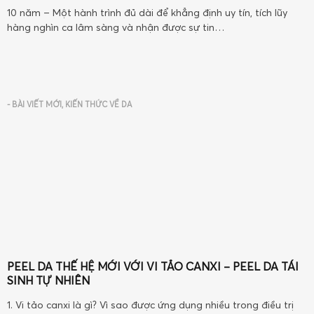
10 năm – Một hành trình đủ dài để khẳng định uy tín, tích lũy
hàng nghìn ca lâm sàng và nhận được sự tin…
-
BÀI VIẾT MỚI
,
KIẾN THỨC VỀ DA
PEEL DA THẾ HỆ MỚI VỚI VI TẢO CANXI – PEEL DA TÁI
SINH TỰ NHIÊN
1. Vi tảo canxi là gì? Vì sao được ứng dụng nhiều trong điều trị