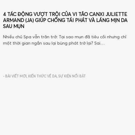
4 TÁC ĐỘNG VƯỢT TRỘI CỦA VI TẢO CANXI JULIETTE
ARMAND (JA) GIÚP CHỐNG TÁI PHÁT VÀ LÁNG MỊN DA
SAU MỤN
Nhiều chủ Spa vẫn trăn trở: Tại sao mụn đã tiêu cồi nhưng chỉ
một thời gian ngắn sau lại bùng phát trở lại? Sai…
-
BÀI VIẾT MỚI
,
KIẾN THỨC VỀ DA
,
SỰ KIỆN NỔI BẬT