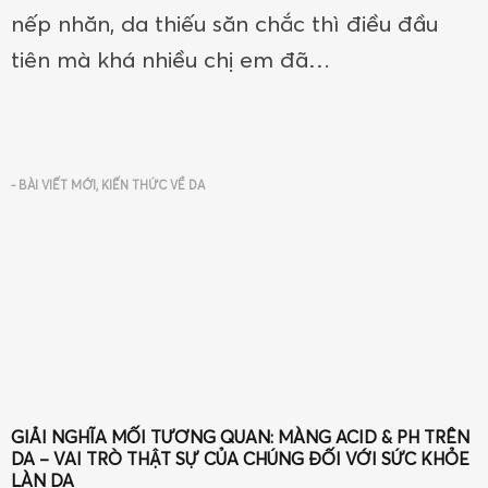
nếp nhăn, da thiếu săn chắc thì điều đầu
tiên mà khá nhiều chị em đã…
-
BÀI VIẾT MỚI
,
KIẾN THỨC VỀ DA
GIẢI NGHĨA MỐI TƯƠNG QUAN: MÀNG ACID & PH TRÊN
DA – VAI TRÒ THẬT SỰ CỦA CHÚNG ĐỐI VỚI SỨC KHỎE
LÀN DA