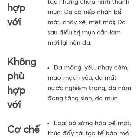
tắc nhưng chưa hình thành
hợp
mụn; Da có nếp nhăn bề
với
mặt, chảy xệ, mệt mỏi; Da
sau điều trị mụn cần làm
mới lại nền da.
Không
Da mỏng, yếu, nhạy cảm,
phù
mao mạch yếu, da mất
nước nghiêm trọng, da nám
hợp
đang tăng sinh, da mụn.
với
Loại bỏ sừng hóa bề mặt,
Cơ chế
thúc đẩy tái tạo tế bào mới