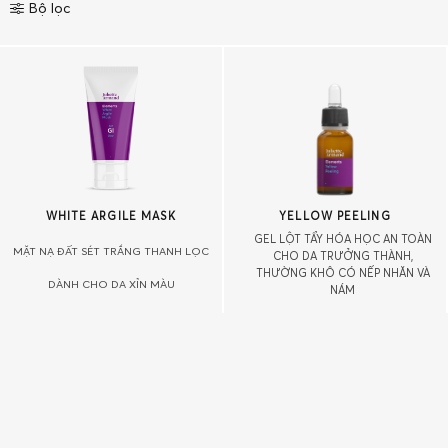
Bộ lọc
WHITE ARGILE MASK
YELLOW PEELING
GEL LỘT TẨY HÓA HỌC AN TOÀN
MẶT NẠ ĐẤT SÉT TRẮNG THANH LỌC
CHO DA TRƯỞNG THÀNH,
THƯỜNG KHÔ CÓ NẾP NHĂN VÀ
DÀNH CHO DA XỈN MÀU
NÁM