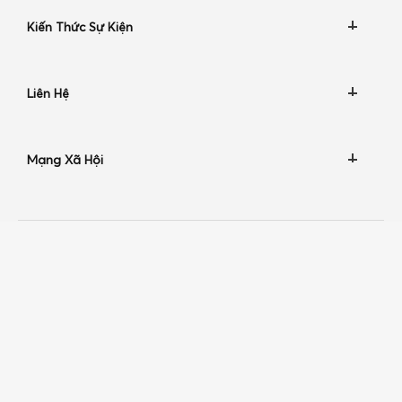
Kiến Thức Sự Kiện
Liên Hệ
Mạng Xã Hội
MỸ PHẨM TRỊ LIỆU HÀNG ĐẦU HY LẠP
Nhập khẩu và phân phối độc quyền bởi CTCP Trị liệu thiên
nhiên.
Website:
naturaltherapies.vn
Hotline: 0911 463 588